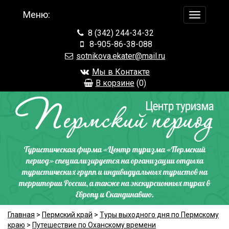
Меню:
навигац
по
8 (342) 244-34-32
сайту
8-905-86-38-088
sotnikova.ekater@mail.ru
Мы в Контакте
В корзине
(
0
)
Туристическая фирма «Центр туризма «Пермский
период» специализируется на организации отдыха
туристических групп и индивидуальных туристов на
территории России, а также на экскурсионных турах в
Европу и Скандинавию.
Главная
>
Пермский край
>
Туры выходного дня по Пермскому
краю
>
Путешествие по Оханскому времени