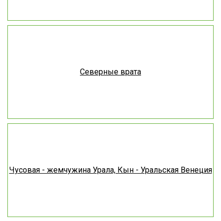
Северные врата
Чусовая - жемчужина Урала, Кын - Уральская Венеция